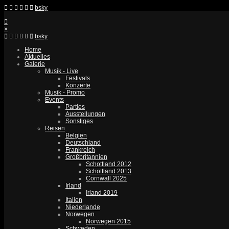
bsky
×
bsky
Home
Aktuelles
Galerie
Musik - Live
Festivals
Konzerte
Musik - Promo
Events
Parties
Ausstellungen
Sonstiges
Reisen
Belgien
Deutschland
Frankreich
Großbritannien
Schottland 2012
Schottland 2013
Cornwall 2025
Irland
Irland 2019
Italien
Niederlande
Norwegen
Norwegen 2015
Schweden