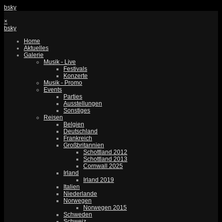
bsky
×
bsky
Home
Aktuelles
Galerie
Musik - Live
Festivals
Konzerte
Musik - Promo
Events
Parties
Ausstellungen
Sonstiges
Reisen
Belgien
Deutschland
Frankreich
Großbritannien
Schottland 2012
Schottland 2013
Cornwall 2025
Irland
Irland 2019
Italien
Niederlande
Norwegen
Norwegen 2015
Schweden
Schweiz