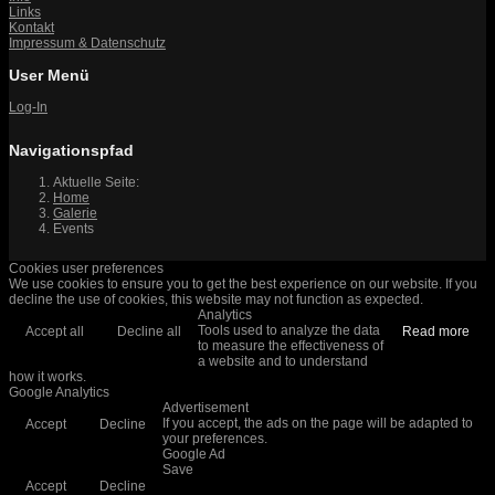
Links
Kontakt
Impressum & Datenschutz
User Menü
Log-In
Navigationspfad
Aktuelle Seite:
Home
Galerie
Events
Cookies user preferences
We use cookies to ensure you to get the best experience on our website. If you
decline the use of cookies, this website may not function as expected.
Analytics
Tools used to analyze the data
Accept all
Decline all
Read more
to measure the effectiveness of
a website and to understand
how it works.
Google Analytics
Advertisement
If you accept, the ads on the page will be adapted to
Accept
Decline
your preferences.
Google Ad
Save
Accept
Decline